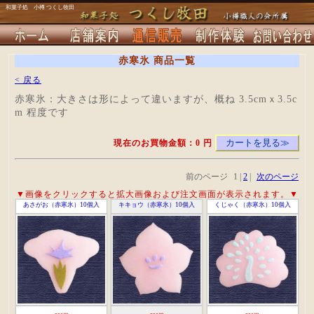
和菓子処 小樽 つくし牧田